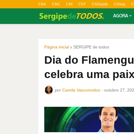
CNA
CNC
CNI
CNT
CNSaúde
CNseg
C
AGORA
Página inicial
SERGIPE de todos
Dia do Flamengu
celebra uma pai
por
Camila Vasconcelos
-
outubro 27, 20