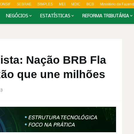
ONSIF
SEBRAE
SIMPLES
MEI
MDIC
BCB
Ministério da Fazen
NEGÓCIOS
ESTATÍSTICAS
REFORMA TRIBUTÁRIA
ista: Nação BRB Fla
xão que une milhões
23