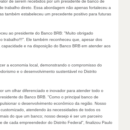
valor de serem recebidos por um presidente de banco de
de trabalho direto. Essa abordagem não apenas fortaleceu a
mas também estabeleceu um precedente positivo para futuras
eceu ao presidente do Banco BRB: "Muito obrigado
mo trabalho!!!". Ele também reconheceu que, apesar dos
 na capacidade e na disposição do Banco BRB em atender aos
alecer a economia local, demonstrando o compromisso do
rismo e o desenvolvimento sustentável no Distrito
 um olhar diferenciado e inovador para atender todo o
o presidente do Banco BRB. "Como o principal banco de
ulsionar o desenvolvimento econômico da região. Nosso
 e customizado, atendendo às necessidades de todos os
mais do que um banco; nosso desejo é ser um parceiro
e de cada empreendedor do Distrito Federal", finalizou Paulo