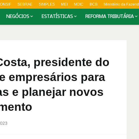
ONSIF
SEBRAE
SIMPLES
MEI
MDIC
BCB
Ministério da Fazen
NEGÓCIOS
ESTATÍSTICAS
REFORMA TRIBUTÁRIA
osta, presidente do
 empresários para
s e planejar novos
omento
2023