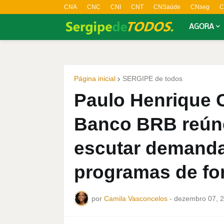
CNA
CNC
CNI
CNT
CNSaúde
CNseg
C
AGORA
Página inicial
SERGIPE de todos
Paulo Henrique C
Banco BRB reúne
escutar demanda
programas de f
por
Camila Vasconcelos
-
dezembro 07, 