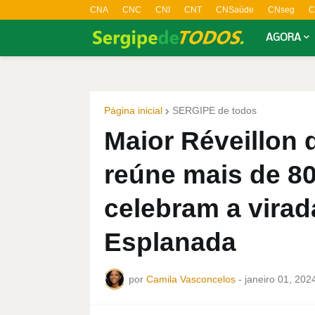
CNA
CNC
CNI
CNT
CNSaúde
CNseg
C
AGORA
Página inicial
SERGIPE de todos
Maior Réveillon d
reúne mais de 8
celebram a virad
Esplanada
por
Camila Vasconcelos
-
janeiro 01, 202