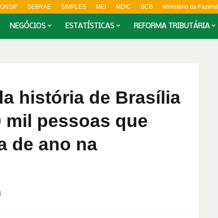
ONSIF
SEBRAE
SIMPLES
MEI
MDIC
BCB
Ministério da Fazen
NEGÓCIOS
ESTATÍSTICAS
REFORMA TRIBUTÁRIA
a história de Brasília
0 mil pessoas que
a de ano na
4