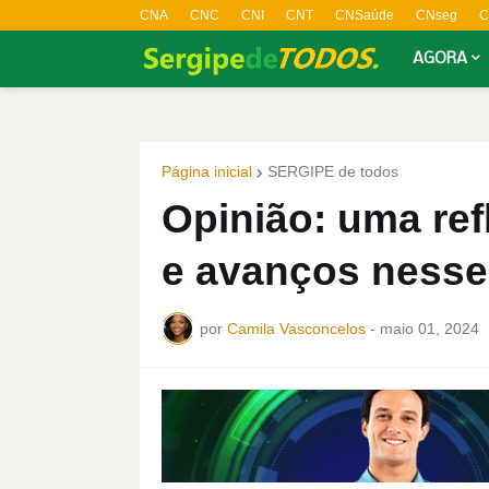
CNA
CNC
CNI
CNT
CNSaúde
CNseg
C
AGORA
Página inicial
SERGIPE de todos
Opinião: uma ref
e avanços nesse
por
Camila Vasconcelos
-
maio 01, 2024