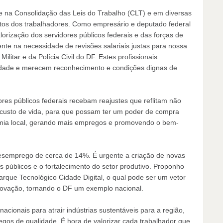
te na Consolidação das Leis do Trabalho (CLT) e em diversas
itos dos trabalhadores. Como empresário e deputado federal
orização dos servidores públicos federais e das forças de
ente na necessidade de revisões salariais justas para nossa
ilitar e da Polícia Civil do DF. Estes profissionais
dade e merecem reconhecimento e condições dignas de
res públicos federais recebam reajustes que reflitam não
custo de vida, para que possam ter um poder de compra
omia local, gerando mais empregos e promovendo o bem-
desemprego de cerca de 14%. É urgente a criação de novas
 públicos e o fortalecimento do setor produtivo. Proponho
que Tecnológico Cidade Digital, o qual pode ser um vetor
inovação, tornando o DF um exemplo nacional.
cionais para atrair indústrias sustentáveis para a região,
gos de qualidade. É hora de valorizar cada trabalhador que