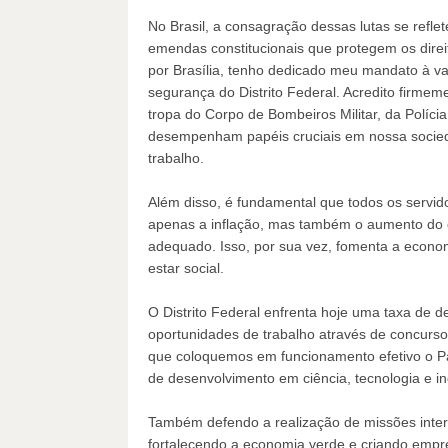
No Brasil, a consagração dessas lutas se refle
emendas constitucionais que protegem os dire
por Brasília, tenho dedicado meu mandato à val
segurança do Distrito Federal. Acredito firmem
tropa do Corpo de Bombeiros Militar, da Polícia M
desempenham papéis cruciais em nossa socie
trabalho.
Além disso, é fundamental que todos os servido
apenas a inflação, mas também o aumento do 
adequado. Isso, por sua vez, fomenta a econ
estar social.
O Distrito Federal enfrenta hoje uma taxa de 
oportunidades de trabalho através de concursos
que coloquemos em funcionamento efetivo o Par
de desenvolvimento em ciência, tecnologia e 
Também defendo a realização de missões interna
fortalecendo a economia verde e criando empre