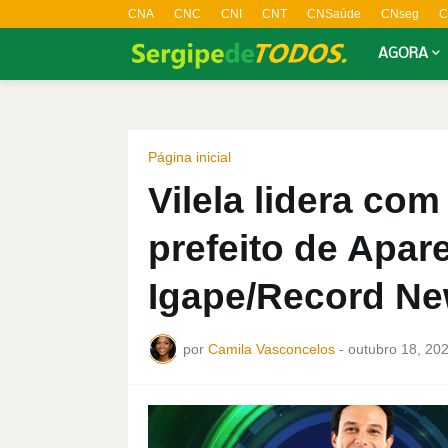
CNA
CNC
CNI
CNT
CNSaúde
CNseg
C
AGORA
Página inicial
Vilela lidera com
prefeito de Apare
Igape/Record N
por
Camila Vasconcelos
-
outubro 18, 20