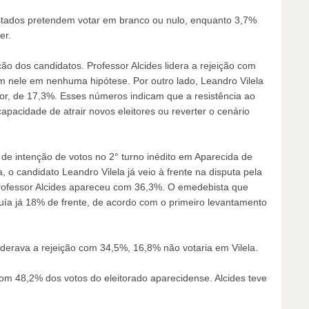
stados pretendem votar em branco ou nulo, enquanto 3,7%
er.
ão dos candidatos. Professor Alcides lidera a rejeição com
m nele em nenhuma hipótese. Por outro lado, Leandro Vilela
or, de 17,3%. Esses números indicam que a resistência ao
pacidade de atrair novos eleitores ou reverter o cenário
 de intenção de votos no 2° turno inédito em Aparecida de
, o candidato Leandro Vilela já veio à frente na disputa pela
Professor Alcides apareceu com 36,3%. O emedebista que
suía já 18% de frente, de acordo com o primeiro levantamento
liderava a rejeição com 34,5%, 16,8% não votaria em Vilela.
m 48,2% dos votos do eleitorado aparecidense. Alcides teve