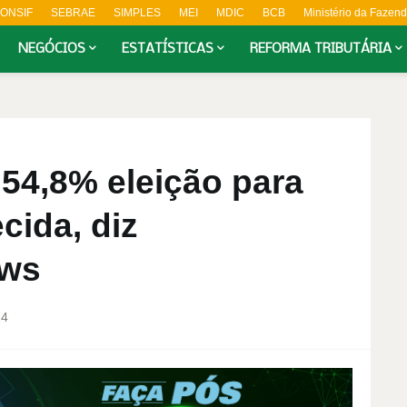
ONSIF
SEBRAE
SIMPLES
MEI
MDIC
BCB
Ministério da Fazen
NEGÓCIOS
ESTATÍSTICAS
REFORMA TRIBUTÁRIA
 54,8% eleição para
cida, diz
ews
24