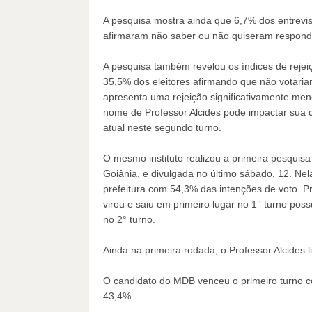
A pesquisa mostra ainda que 6,7% dos entrevi
afirmaram não saber ou não quiseram respond
A pesquisa também revelou os índices de rejeiç
35,5% dos eleitores afirmando que não votaria
apresenta uma rejeição significativamente men
nome de Professor Alcides pode impactar sua ca
atual neste segundo turno.
O mesmo instituto realizou a primeira pesquisa
Goiânia, e divulgada no último sábado, 12. Nela
prefeitura com 54,3% das intenções de voto. 
virou e saiu em primeiro lugar no 1° turno pos
no 2° turno.
Ainda na primeira rodada, o Professor Alcides 
O candidato do MDB venceu o primeiro turno co
43,4%.