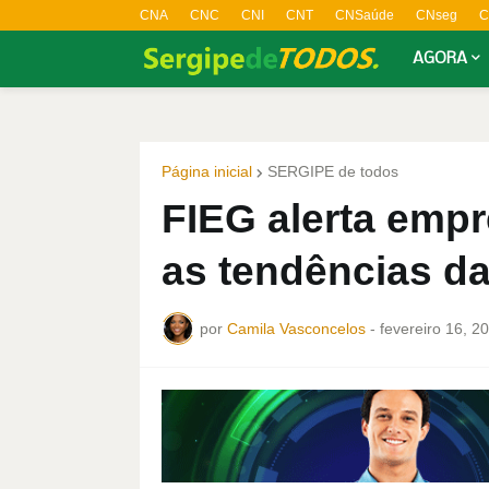
CNA
CNC
CNI
CNT
CNSaúde
CNseg
C
AGORA
Página inicial
SERGIPE de todos
FIEG alerta emp
as tendências da
por
Camila Vasconcelos
-
fevereiro 16, 2