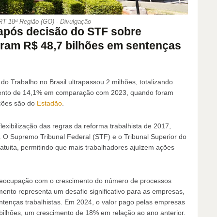
RT 18ª Região (GO) - Divulgação
após decisão do STF sobre
ram R$ 48,7 bilhões em sentenças
o Trabalho no Brasil ultrapassou 2 milhões, totalizando
mento de 14,1% em comparação com 2023, quando foram
ações são do
Estadão
.
lexibilização das regras da reforma trabalhista de 2017,
. O Supremo Tribunal Federal (STF) e o Tribunal Superior do
gratuita, permitindo que mais trabalhadores ajuízem ações
reocupação com o crescimento do número de processos
ento representa um desafio significativo para as empresas,
ntenças trabalhistas. Em 2024, o valor pago pelas empresas
 bilhões, um crescimento de 18% em relação ao ano anterior.