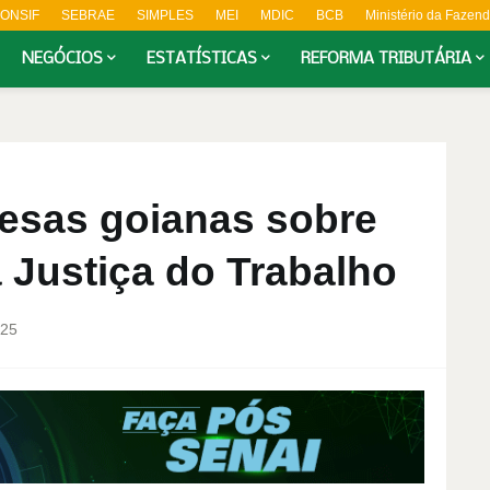
ONSIF
SEBRAE
SIMPLES
MEI
MDIC
BCB
Ministério da Fazen
NEGÓCIOS
ESTATÍSTICAS
REFORMA TRIBUTÁRIA
resas goianas sobre
 Justiça do Trabalho
025