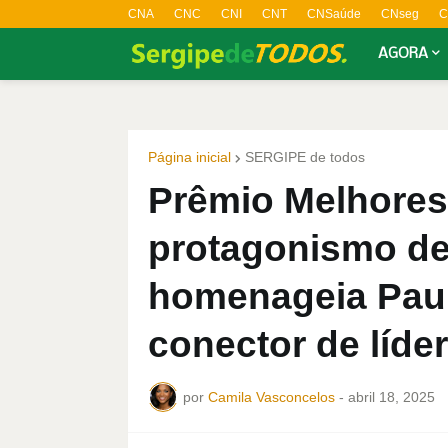
CNA
CNC
CNI
CNT
CNSaúde
CNseg
C
AGORA
Página inicial
SERGIPE de todos
Prêmio Melhores
protagonismo de 
homenageia Pau
conector de líde
por
Camila Vasconcelos
-
abril 18, 2025