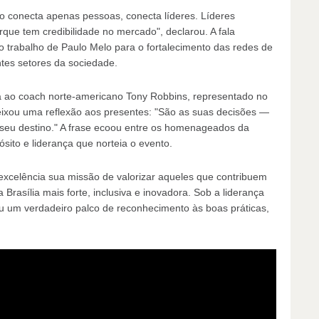
 conecta apenas pessoas, conecta líderes. Líderes
porque tem credibilidade no mercado", declarou. A fala
o trabalho de Paulo Melo para o fortalecimento das redes de
ntes setores da sociedade.
a ao coach norte-americano Tony Robbins, representado no
ixou uma reflexão aos presentes: "São as suas decisões —
seu destino." A frase ecoou entre os homenageados da
ósito e liderança que norteia o evento.
celência sua missão de valorizar aqueles que contribuem
 Brasília mais forte, inclusiva e inovadora. Sob a liderança
ou um verdadeiro palco de reconhecimento às boas práticas,