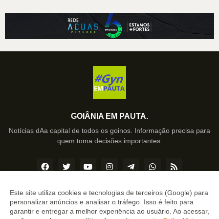
GOIÂNIA EM PAUTA.
Notícias dAa capital de todos os goinos. Informação precisa para
quem toma decisões importantes.
Este site utiliza cookies e tecnologias de terceiros (Google) para
personalizar anúncios e analisar o tráfego. Isso é feito para
Copyright ©
2026
Sergipe de TODOS.
garantir e entregar a melhor experiência ao usuário. Ao acessar,