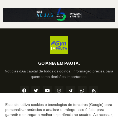
GOIÂNIA EM PAUTA.
Notícias dAa capital de todos os goinos. Informação precisa para
quem toma decisões importantes.
Este site utiliza cookies e tecnologias de terceiros (Google) para
personalizar anúncios e analisar o tráfego. Isso é feito para
Copyright ©
2026
Sergipe de TODOS.
garantir e entregar a melhor experiência ao usuário. Ao acessar,