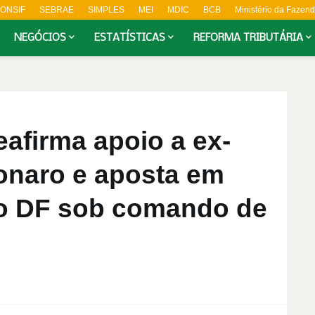
ONSIF
SEBRAE
SIMPLES
MEI
MDIC
BCB
Ministério da Fazen
NEGÓCIOS
ESTATÍSTICAS
REFORMA TRIBUTÁRIA
afirma apoio a ex-
onaro e aposta em
o DF sob comando de