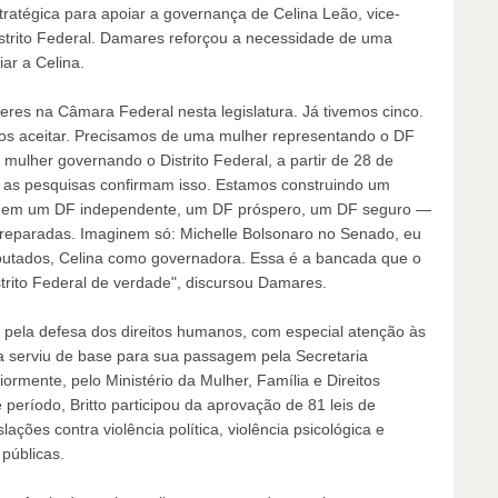
stratégica para apoiar a governança de Celina Leão, vice-
strito Federal. Damares reforçou a necessidade de uma
ar a Celina.
eres na Câmara Federal nesta legislatura. Já tivemos cinco.
s aceitar. Precisamos de uma mulher representando o DF
ulher governando o Distrito Federal, a partir de 28 de
 as pesquisas confirmam isso. Estamos construindo um
o em um DF independente, um DF próspero, um DF seguro —
preparadas. Imaginem só: Michelle Bolsonaro no Senado, eu
putados, Celina como governadora. Essa é a bancada que o
trito Federal de verdade", discursou Damares.
a pela defesa dos direitos humanos, com especial atenção às
a serviu de base para sua passagem pela Secretaria
iormente, pelo Ministério da Mulher, Família e Direitos
eríodo, Britto participou da aprovação de 81 leis de
lações contra violência política, violência psicológica e
públicas.