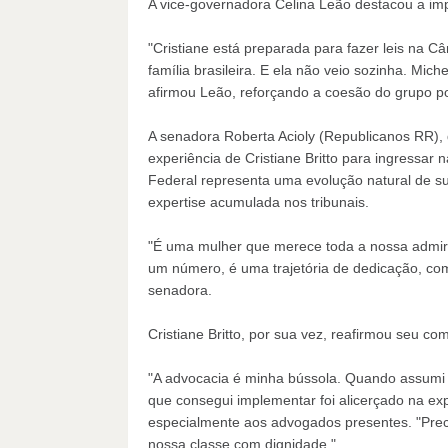
A vice-governadora Celina Leão destacou a im
"Cristiane está preparada para fazer leis na C
família brasileira. E ela não veio sozinha. Mic
afirmou Leão, reforçando a coesão do grupo pol
A senadora Roberta Acioly (Republicanos RR),
experiência de Cristiane Britto para ingressar 
Federal representa uma evolução natural de su
expertise acumulada nos tribunais.
"É uma mulher que merece toda a nossa admira
um número, é uma trajetória de dedicação, co
senadora.
Cristiane Britto, por sua vez, reafirmou seu c
"A advocacia é minha bússola. Quando assumi o
que consegui implementar foi alicerçado na exper
especialmente aos advogados presentes. "Prec
nossa classe com dignidade."