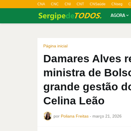
CNA
CNC
CNI
CNT
CNSaúde
CNseg
C
AGORA
Página inicial
Damares Alves re
ministra de Bols
grande gestão d
Celina Leão
por
Poliana Freitas
-
março 21, 2026