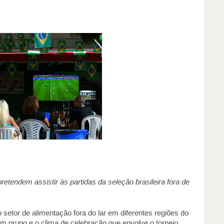
tendem assistir às partidas da seleção brasileira fora de 
tor de alimentação fora do lar em diferentes regiões do 
 grupo e o clima de celebração que envolve o torneio, 