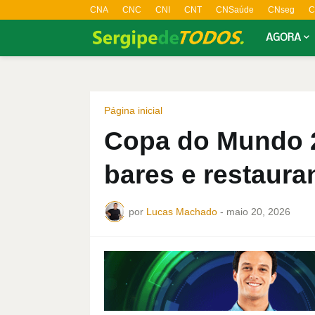
CNA
CNC
CNI
CNT
CNSaúde
CNseg
C
AGORA
Página inicial
Copa do Mundo 
bares e restaura
por
Lucas Machado
-
maio 20, 2026