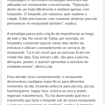
utilizadas em restaurantes convencionais. “Operação 
dentro de um hotel dificilmente é rentável apenas com 
hóspedes. O hóspede, por natureza, quer explorar a 
cidade. Então precisamos criar maneiras atrativas para ele 
permanecer no restaurante também”, explica. 
A estratégia passa pela criação de experiências ao longo 
de todo o dia. No resort de Tutóia, por exemplo, os 
hóspedes costumam passar vários dias dentro da 
estrutura e utilizam constantemente os serviços do 
restaurante. “Lá é um resort que as pessoas ficam em 
média três dias. Elas tomam café, vão para a piscina, 
almoçam, jantam, e querem aproveitar a estrutura do 
estabelecimento”, afirma Lula. 
Para atender esse comportamento, o restaurante 
desenvolveu cardápios específicos para diferentes 
momentos do dia, incluindo petiscos para piscina, pizzas, 
hambúrgueres, happy hour, música ao vivo e pratos 
regionais maranhenses. “Eu fui observando qual era o 
movimento que fazia o hóspede sair do nosso restaurante 
e comecei a incorporar no cardápio”, explica. A proposta 