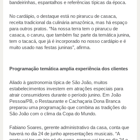
bandeirinhas, espantalhos e referências típicas da época. 
No cardápio, o destaque está no pirarucu de casaca, 
receita tradicional da culinária amazônica, mas há espaço 
para outros pratos. “Na nossa terra tem o pirarucu de 
casaca, o caruru, que também faz parte da temática junina, 
tem o tacacá, que já é incorporado no nosso cardápio e é 
muito usado nas festas juninas”, afirma. 
Programação temática amplia experiência dos clientes 
Aliado à gastronomia típica de São João, muitos 
estabelecimentos investem em atrações especiais para 
atrair consumidores durante o período junino. Em João 
Pessoa/PB, o Restaurante e Cachaçaria Dona Branca 
preparou uma programação que combina as tradições do 
São João com o clima da Copa do Mundo.  
Fabiano Soares, gerente administrativo da casa, conta que 
haverá no dia 24 de junho apresentações musicais. “A 
gente vai ter um trio pé de serra, porque vai ter no dia 24 o 